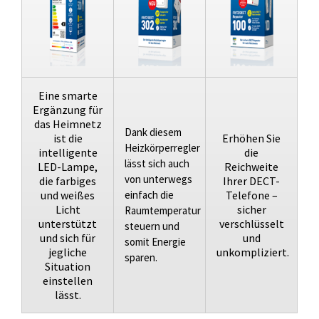
Eine smarte
Ergänzung für
das Heimnetz
Dank diesem
ist die
Erhöhen Sie
Heizkörperregler
intelligente
die
lässt sich auch
LED-Lampe,
Reichweite
von unterwegs
die farbiges
Ihrer DECT-
und weißes
einfach die
Telefone –
Licht
sicher
Raumtemperatur
unterstützt
verschlüsselt
steuern und
und sich für
und
somit Energie
jegliche
unkompliziert.
sparen.
Situation
einstellen
lässt.