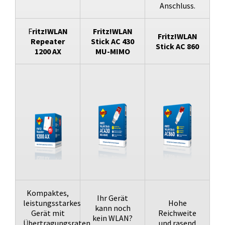
Anschluss.
F
ritz!WLAN
Fritz!WLAN
Fritz!WLAN
Repeater
Stick AC 430
Stick AC 860
1200 AX
MU-MIMO
Kompaktes,
Ihr Gerät
leistungsstarkes
Hohe
kann noch
Gerät mit
Reichweite
kein WLAN?
Übertragungsraten
und rasend