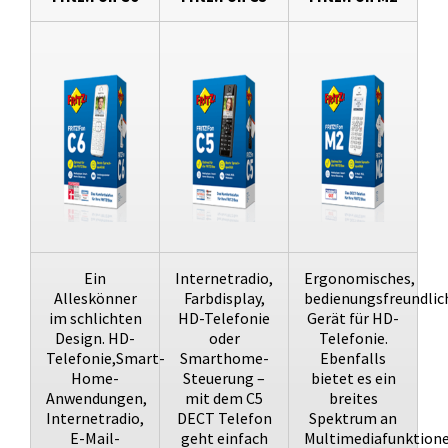
Ein
Internetradio,
Ergonomisches,
Alleskönner
Farbdisplay,
bedienungsfreundlic
im schlichten
HD-Telefonie
Gerät für HD-
Design. HD-
oder
Telefonie.
Telefonie,Smart-
Smarthome-
Ebenfalls
Home-
Steuerung –
bietet es ein
Anwendungen,
mit dem C5
breites
Internetradio,
DECT Telefon
Spektrum an
E-Mail-
geht einfach
Multimediafunktion