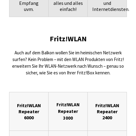
Empfang
alles und alles
und
uvm.
einfach!
Internetdiensten.
Fritz!WLAN
Auch auf dem Balkon wollen Sie im heimischen Netzwerk
surfen? Kein Problem – mit den WLAN Produkten von Fritz!
erweitern Sie Ihr WLAN-Netzwerk nach Wunsch – genau so
sicher, wie Sie es von Ihrer Fritz!Box kennen.
Fritz!
W
LA
N
Fritz!WLAN
Fritz!WLAN
Repeater
Rep
eater
Repeater
6000
2400
3000