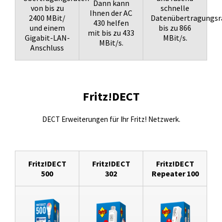
Dann kann
von bis zu
schnelle
Ihnen der AC
2400 MBit/
Datenübertragungsr
430 helfen
und einem
bis zu 866
mit bis zu 433
Gigabit-LAN-
MBit/s.
MBit/s.
Anschluss
Fritz!DECT
DECT Erweiterungen für Ihr Fritz! Netzwerk.
Fritz!DECT
Fritz!DECT
Fritz!DECT
500
302
Repeater 100