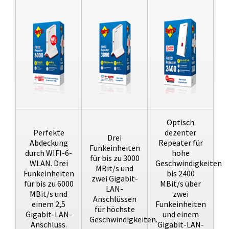
Optisch
Perfekte
dezenter
Drei
Abdeckung
Repeater für
Funkeinheiten
durch WIFI-6-
hohe
für bis zu 3000
WLAN. Drei
Geschwindigkeiten
MBit/s und
Funkeinheiten
bis 2400
zwei Gigabit-
für bis zu 6000
MBit/s über
LAN-
MBit/s und
zwei
Anschlüssen
einem 2,5
Funkeinheiten
für höchste
Gigabit-LAN-
und einem
Geschwindigkeiten.
Anschluss.
Gigabit-LAN-