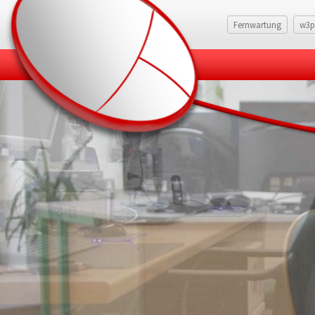
Fernwartung
w3p