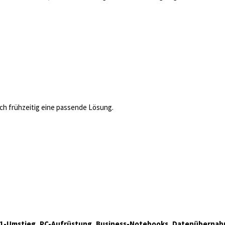
sich frühzeitig eine passende Lösung.
-11-Umstieg, PC-Aufrüstung, Business-Notebooks, Datenübernah